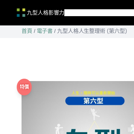
九型人格影響力
跳
首頁
/
電子書
/
九型人格人生整理術 (第六型)
至
主
要
內
容
特價