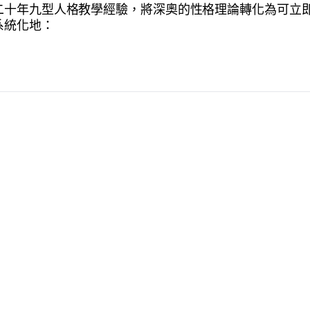
二十年九型人格教學經驗，將深奧的性格理論轉化為可立
系統化地：
搜
搜尋
尋