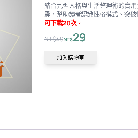
結合九型人格與生活整理術的實用
驟，幫助讀者認識性格模式、突破
可下載20次
。
29
NT$
49
NT$
原
目
始
前
加入購物車
價
價
格：
格：
NT$49。
NT$29。