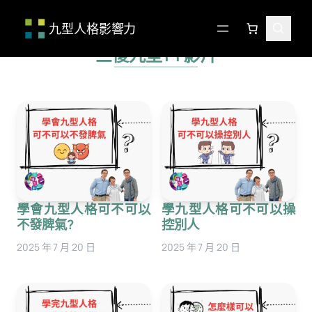
九型人格影響力
跳
至
三傻九型YT影片
主
要
內
容
學會九型人格可不可以
學九型人格可不可以操
不發脾氣?
控別人
2025 年 7 月 20 日
2025 年 7 月 20 日