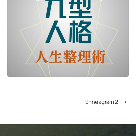
Enneagram 2
→