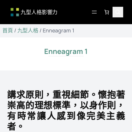
九型人格影響力
跳
首頁
/
九型人格
/
Enneagram 1
至
主
要
Enneagram 1
內
容
講求原則，重視細節。懷抱著
崇高的理想標準，以身作則，
有時常讓人感到像完美主義
者。