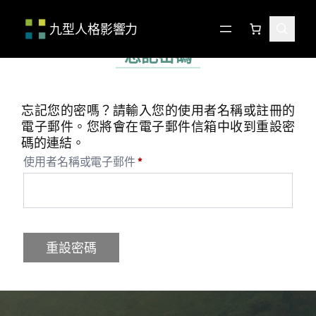
九型人格影響力
跳
至
忘記密碼
主
要
內
忘記您的密嗎？請輸入您的使用者名稱或註冊的
容
電子郵件。您將會在電子郵件信箱中收到重設密
碼的連結。
必
使用者名稱或電子郵件
*
填
重設密碼