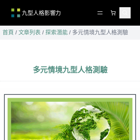
九型人格影響力
跳
首頁
/
文章列表
/
探索潛能
/
多元情境九型人格測驗
至
主
要
內
容
多元情境九型人格測驗