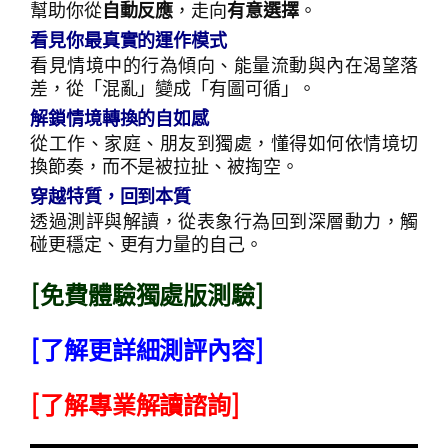
幫助你從
自動反應
，走向
有意選擇
。
看見你最真實的運作模式
看見情境中的行為傾向、能量流動與內在渴望落
差，從「混亂」變成「有圖可循」。
解鎖情境轉換的自如感
從工作、家庭、朋友到獨處，懂得如何依情境切
換節奏，而不是被拉扯、被掏空。
穿越特質，回到本質
透過測評與解讀，從表象行為回到深層動力，觸
碰更穩定、更有力量的自己。
[免費體驗獨處版測驗]
[
了解更詳細測評內容
]
[
了解專業解讀諮詢
]