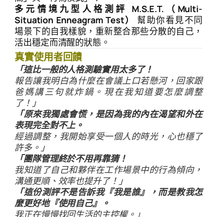
多元情境九型人格測評 M.S.E.T.（Multi-
Situation Enneagram Test）
幫助你看見不同
場景下的自我樣貌，重新整合那些分散的自己，
活出穩定而清醒的狀態。
真實使用者回饋
「這比一般的人格測驗實用太多了！
報告讓我明白為什麼在會議上口若懸河，回家跟
爸媽講三句就炸鍋。現在我知道要怎麼調整
了！」
「原來我獨處會慌，是因為我的內在渴望和外在
表現完全對不上。
經過調整，我開始享受一個人的時光，心也穩了
許多。」
「團隊管理終於不用再靠猜！
我知道了自己和夥伴在工作場景中的行為傾向，
溝通更順、效率也提升了！」
「這份測評不是告訴我『我是誰』，而是教我怎
麼更好地『使用自己』。
我正在慢慢找回生活的主控權。」